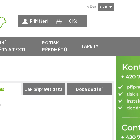
Měna
CZK
Přihlášení
0 Kč
NÍ
POTISK
TAPETY
ĚTY
A
TEXTIL
PŘEDMĚTŮ
is
Jak připravit data
Doba dodání
4mm