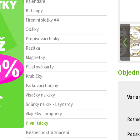
Kalendáře
Katalogy
Firemní složky A4
Obálky
Propisovací bloky
Razítka
Magnetky
Plastové karty
Objedna
Krabičky
Parkovací hodiny
Visačky na kliky
Varia
Šňůrky na krk - Laynardy
Vlaječky - praporky
Rozmě
Pivní tácky
Bezpečnostní značení
Potisk