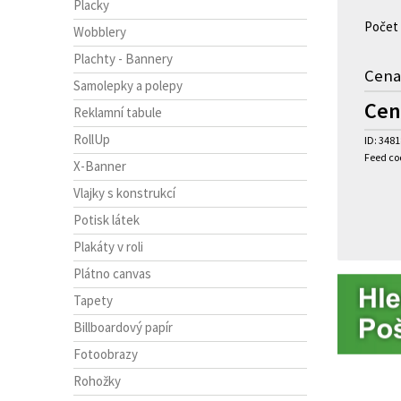
Placky
Počet
Wobblery
Plachty - Bannery
Cena
Samolepky a polepy
Cen
Reklamní tabule
RollUp
ID: 348
Feed co
X-Banner
Vlajky s konstrukcí
Potisk látek
Plakáty v roli
Plátno canvas
Tapety
Billboardový papír
Fotoobrazy
Rohožky