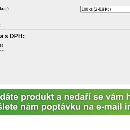
 kusů
:
a s DPH:
189
de: