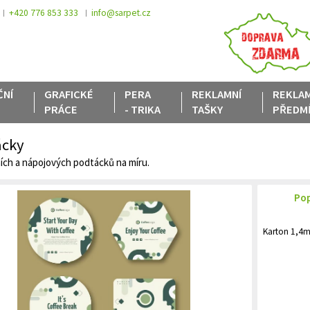
+420 776 853 333
info@sarpet.cz
ČNÍ
GRAFICKÉ
PERA
REKLAMNÍ
REKLAM
PRÁCE
-
TRIKA
TAŠKY
PŘEDM
ácky
ích a nápojových podtácků na míru.
Pop
Karton 1,