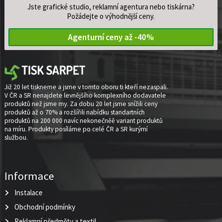
Jste grafické studio, reklamní agentura nebo tiskárna?
Požádejte o výhodnější ceny.
Agenturní ceny až -40%
Již 20 let tiskneme a jsme v tomto oboru ti kteří nezaspali.
V ČR a SR nenajdete levnějšího komplexního dodavatele
produktů než jsme my. Za dobu 20 let jsme snížili ceny
produktů až o 70% a rozšířili nabídku standartních
produktů na 200 000 navíc nekonečněě variant produktů
na míru. Produkty posíláme po celé ČR a SR kurýrní
službou.
Informace
Instalace
Obchodní podmínky
Reklamní předměty a textil